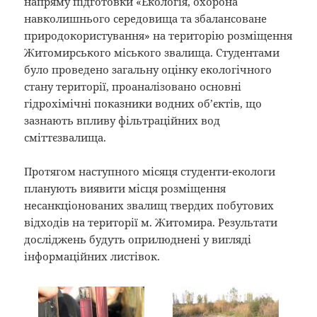
напряму підготовки «Екологія, охорона
навколишнього середовища та збалансоване
природокористування» на територію розміщення
Житомирського міського звалища. Студентами
було проведено загальну оцінку екологічного
стану території, проаналізовано основні
гідрохімічні показники водних об’єктів, що
зазнають впливу фільтраційних вод
сміттєзвалища.
Протягом наступного місяця студенти-екологи
планують виявити місця розміщення
несанкціонованих звалищ твердих побутових
відходів на території м. Житомира. Результати
досліджень будуть оприлюднені у вигляді
інформаційних листівок.