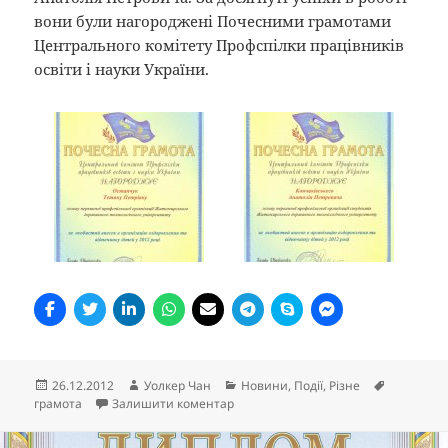
вони були нагороджені Почесними грамотами
Центрального комітету Профспілки працівників
освіти і науки України.
Опубліковано
Автор
Категорії
Позначки
26.12.2012
Уолкер Чан
Новини
,
Події
,
Різне
до Почесні грамоти Центрального ко
грамота
Залишити коментар