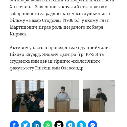
Хоткевича. Завершився круглий стіл показом
забороненого за радянських часів художнього
фільму «Назар Стодоля» (1936 р.), у якому Гнат
Мартинович зіграв роль незрячого кобзаря
Кирика.
Активну участь в проведені заходу приймали:
Піхлер Едуард, Янович Дмитро (гр. РР-36) та
студентський декан гірничо-екологічного
факультету Гнітецький Олександр.