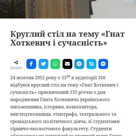
Круглий стіл на тему «Гнат
Хоткевич і сучасність»
SHARES
40
24 жовтня 2012 року о 15
в аудиторії 316
відбувся круглий стіл на тему «Гнат Хоткевич і
сучасність» присвячений 135 річчю з дня
народження Гната Хоткевича українського
письменника, історика, композитора,
мистецтвознавця, етнографа, театрального та
громадського політичного діяча, зі студентами
гірничо-екологічного факультету. Студенти
обговорювали життєвий та творчий шлях Гната