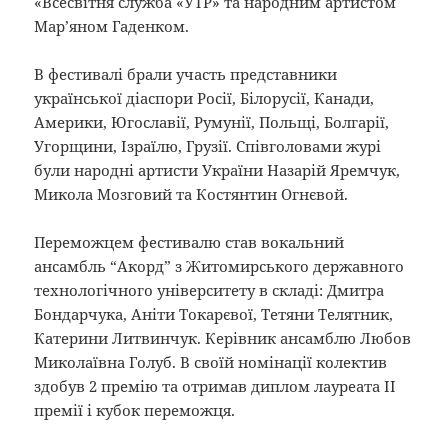
«Всесвітня служба «УТР» та народним артистом
Мар’яном Гаденком.
В фестивалі брали участь представники
української діаспори Росії, Білорусії, Канади,
Америки, Югославії, Румунії, Польщі, Болгарії,
Угорщини, Ізраїлю, Грузії. Співголовами журі
були народні артисти України Назарій Яремчук,
Микола Мозговий та Костянтин Огнєвой.
Переможцем фестивалю став вокальний
ансамбль “Акорд” з Житомирського державного
технологічного університету в складі: Дмитра
Бондарчука, Аніти Токарєвої, Тетяни Телятник,
Катерини Литвинчук. Керівник ансамблю Любов
Миколаївна Голуб. В своїй номінації колектив
здобув 2 премію та отримав диплом лауреата II
премії і кубок переможця.