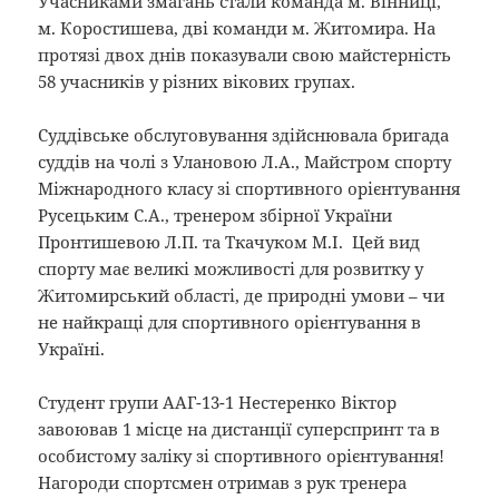
Учасниками змагань стали команда м. Вінниці,
м. Коростишева, дві команди м. Житомира. На
протязі двох днів показували свою майстерність
58 учасників у різних вікових групах.
Суддівське обслуговування здійснювала бригада
суддів на чолі з Улановою Л.А., Майстром спорту
Міжнародного класу зі спортивного орієнтування
Русецьким С.А., тренером збірної України
Пронтишевою Л.П. та Ткачуком М.І. Цей вид
спорту має великі можливості для розвитку у
Житомирський області, де природні умови – чи
не найкращі для спортивного орієнтування в
Україні.
Студент групи ААГ-13-1 Нестеренко Віктор
завоював 1 місце на дистанції суперспринт та в
особистому заліку зі спортивного орієнтування!
Нагороди спортсмен отримав з рук тренера