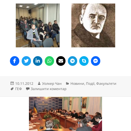
Опубліковано
Автор
Категорії
10.11.2012
Уолкер Чан
Новини
,
Події
,
Факультети
Позначки
до Творчий вечір на тему «І в мене б
ГЕФ
Залишити коментар