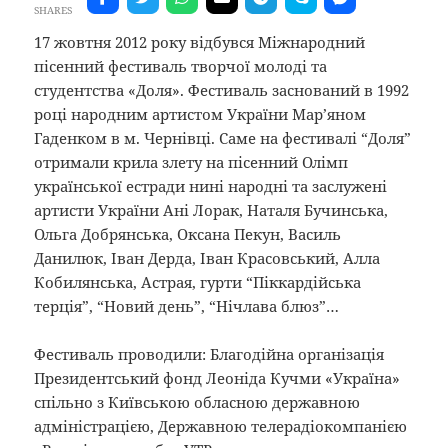
SHARES
17 жовтня 2012 року відбувся Міжнародний
пісенний фестиваль творчої молоді та
студентства «Доля». Фестиваль заснований в 1992
році народним артистом України Мар’яном
Гаденком в м. Чернівці. Саме на фестивалі “Доля”
отримали крила злету на пісенний Олімп
української естради нині народні та заслужені
артисти України Ані Лорак, Наталя Бучинська,
Ольга Добрянська, Оксана Пекун, Василь
Данилюк, Іван Дерда, Іван Красовський, Алла
Кобилянська, Астрая, гурти “Піккардійська
терція”, “Новий день”, “Нічлава блюз”…
Фестиваль проводили: Благодійна організація
Президентський фонд Леоніда Кучми «Україна»
спільно з Київською обласною державною
адміністрацією, Державною телерадіокомпанією