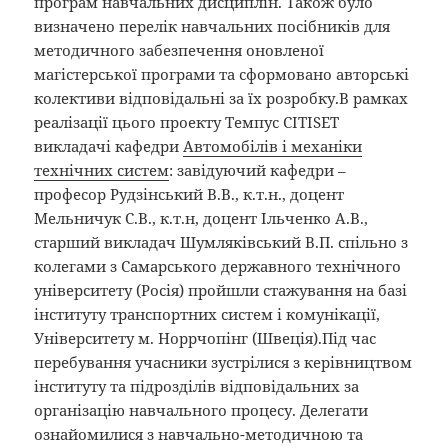
програм навчальних дисциплін. Також було
визначено перелік навчальних посібників для
методичного забезпечення оновленої
магістерської програми та сформовано авторські
колективи відповідальні за їх розробку.В рамках
реалізації цього проекту Темпус CITISET
викладачі кафедри
Автомобілів і механіки
технічних систем
: завідуючий кафедри –
професор Рудзінський В.В., к.т.н., доцент
Мельничук С.В., к.т.н, доцент Ільченко А.В.,
старший викладач Шумляківський В.П. спільно з
колегами з Самарського державного технічного
університету (Росія) пройшли стажування на базі
інституту транспортних систем і комунікації,
Університету м. Норрчопінг (Швеція).
Під час
перебування учасники зустрілися з керівництвом
інституту та підрозділів відповідальних за
організацію навчального процесу. Делегати
ознайомилися з навчально-методичною та