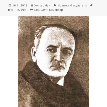
Опубліковано
Автор
Категорії
Позначк
16.11.2012
Уолкер Чан
Новини
,
Факультети
до 1-ше місце у Відкритому Куб
вітання
,
ФІМ
Залишити коментар