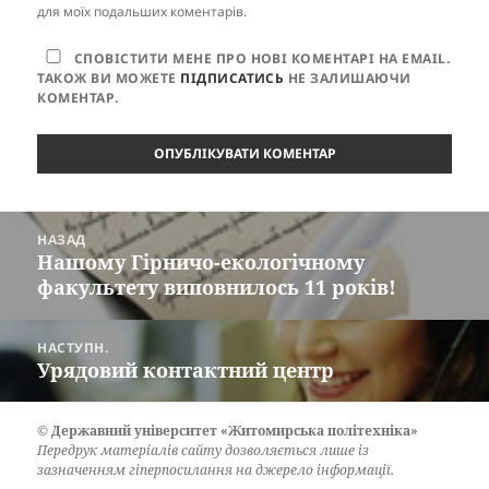
для моїх подальших коментарів.
СПОВІСТИТИ МЕНЕ ПРО НОВІ КОМЕНТАРІ НА EMAIL.
ТАКОЖ ВИ МОЖЕТЕ
ПІДПИСАТИСЬ
НЕ ЗАЛИШАЮЧИ
КОМЕНТАР.
Навігація
НАЗАД
записів
Нашому Гірничо-екологічному
Попередній
факультету виповнилось 11 років!
запис:
НАСТУПН.
Урядовий контактний центр
Наступний
запис:
©
Державний університет «Житомирська політехніка»
Передрук матеріалів сайту дозволяється лише із
зазначенням гіперпосилання на джерело інформації.