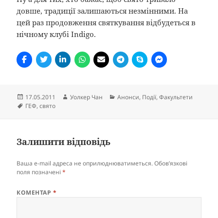
довше, традиції залишаються незмінними. На
цей раз продовження святкування відбудеться в
нічному клубі Indigo.
Опубліковано
Автор
Категорії
17.05.2011
Уолкер Чан
Анонси
,
Події
,
Факультети
Позначки
ГЕФ
,
свято
Залишити відповідь
Ваша e-mail адреса не оприлюднюватиметься.
Обов’язкові
поля позначені
*
КОМЕНТАР
*