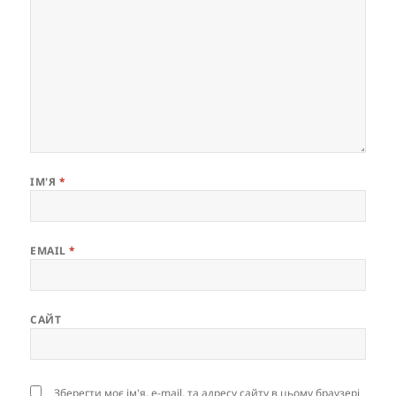
ІМ'Я
*
EMAIL
*
САЙТ
Зберегти моє ім'я, e-mail, та адресу сайту в цьому браузері