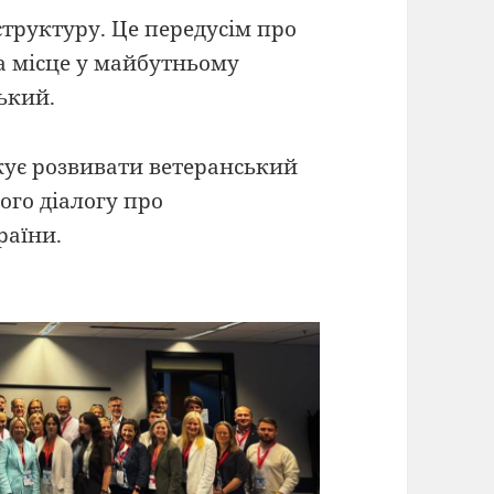
структуру. Це передусім про
та місце у майбутньому
ький.
ує розвивати ветеранський
ого діалогу про
раїни.