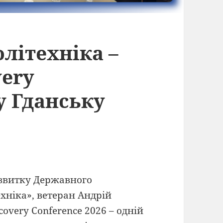
літехніка –
very
у Гданську
озвитку Державного
хніка», ветеран Андрій
covery Conference 2026 – одній