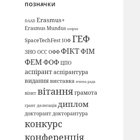
ПОЗНАЧКИ
Erasmus+
DAAD
Erasmus Mundus
scopus
ГЕФ
SpaceTechFest
ІОФ
ФІКТ
ФІМ
ЗНО
ОСС
ОФФ
ФЕМ
ФОФ
ЦПО
аспірант
аспірантура
видання
виставка
вчена рада
вітання
грамота
візит
диплом
делегація
грант
докторант
докторантура
конкурс
конференція