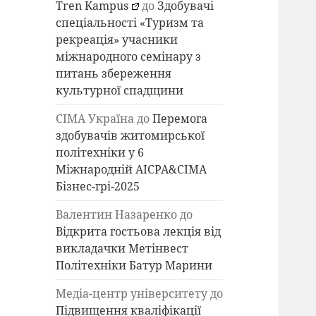
Tren Kampus
до
Здобувачі
спеціальності «Туризм та
рекреація» учасники
міжнародного семінару з
питань збереження
культурної спадщини
СІМА Україна
до
Перемога
здобувачів житомирської
політехніки у 6
Міжнародній AICPA&СІМА
Бізнес-грі-2025
Валентин Назаренко
до
Відкрита гостьова лекція від
викладачки Метінвест
Політехніки Батур Марини
Медіа-центр університету
до
Підвищення кваліфікації