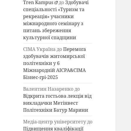
Tren Kampus
до
Здобувачі
спеціальності «Туризм та
рекреація» учасники
міжнародного семінару з
питань збереження
культурної спадщини
СІМА Україна
до
Перемога
здобувачів житомирської
політехніки у 6
Міжнародній AICPA&СІМА
Бізнес-грі-2025
Валентин Назаренко
до
Відкрита гостьова лекція від
викладачки Метінвест
Політехніки Батур Марини
Медіа-центр університету
до
Підвищення кваліфікації