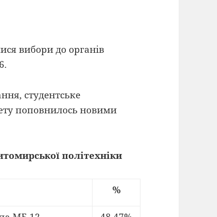
ися вибори до органів
6.
ання, студентське
ету поповнилось новими
итомирської політехніки
%