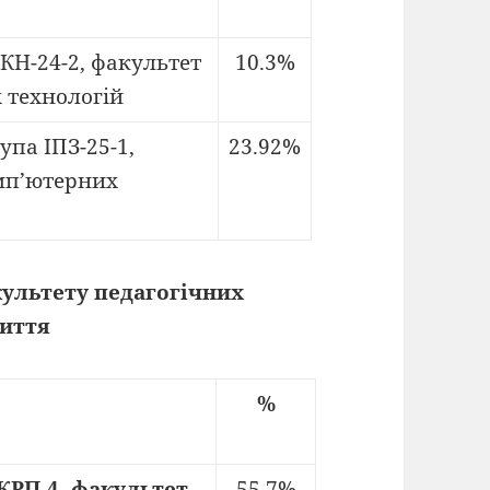
 КН-24-2, факультет
10.3%
 технологій
упа ІПЗ-25-1,
23.92%
мп’ютерних
культету педагогічних
життя
%
 КРП-4, факультет
55.7%