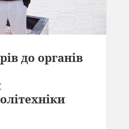
рів до органів
я
олітехніки