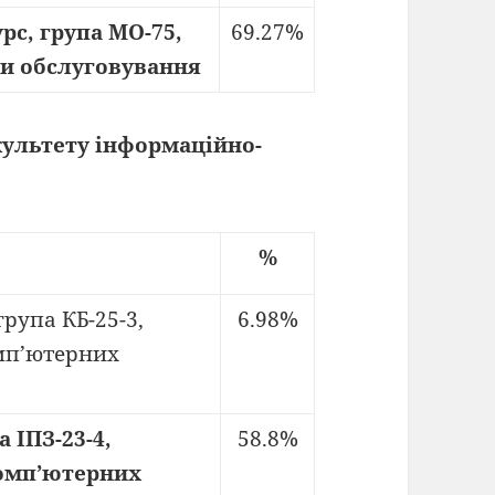
рс, група МО-75,
69.27%
ри обслуговування
культету інформаційно-
%
група КБ-25-3,
6.98%
мп’ютерних
 ІПЗ-23-4,
58.8%
омп’ютерних