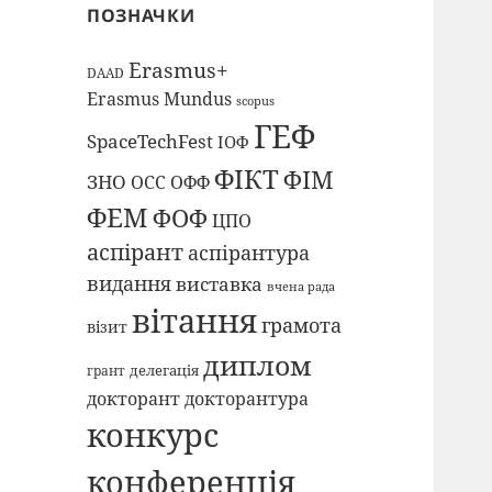
ПОЗНАЧКИ
Erasmus+
DAAD
Erasmus Mundus
scopus
ГЕФ
SpaceTechFest
ІОФ
ФІКТ
ФІМ
ЗНО
ОСС
ОФФ
ФЕМ
ФОФ
ЦПО
аспірант
аспірантура
видання
виставка
вчена рада
вітання
грамота
візит
диплом
делегація
грант
докторант
докторантура
конкурс
конференція