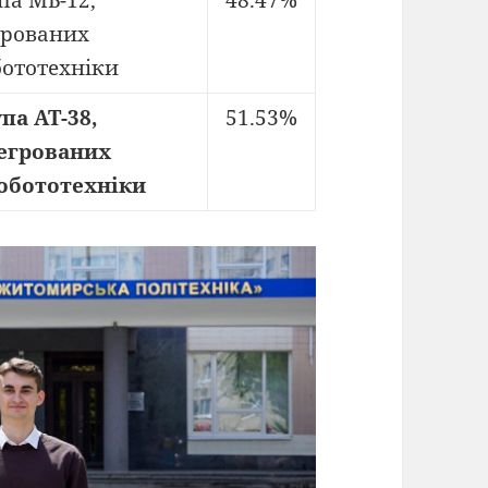
па МБ-12,
48.47%
грованих
бототехніки
па АТ-38,
51.53%
егрованих
робототехніки