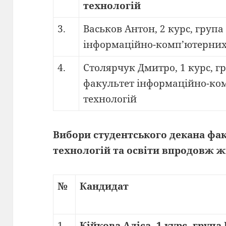
технологій
3.
Васьков Антон, 2 курс, група
інформаційно-комп’ютерних
4.
Столярчук Дмитро, 1 курс, гр
факультет інформаційно-ко
технологій
Вибори студентського декана фа
технологій та освіти впродовж 
№
Кандидат
1.
Кійкова Аліса, 1 курс, група