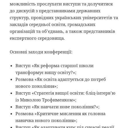
можливість прослухати виступи та долучитися
до дискусій з представниками державних
структур, провідних українських університетів та
закладів середньої освіти, громадських
організацій та об’єднань, а також представників
експертного середовища.
Основні заходи конференції:
Виступ «Як реформа старшої школи
трансформує вищу освіту?»;
Розмова «Як освіта адаптується до потреб
нового покоління»;
Виступ «Стратегія вищої освіти: бліц-інтерв’ю
із Миколою Трофименком»;
Виступ «Як навчати нове покоління?»;
Розмова «Критичне мислення як головна
навичка нового покоління»;
Виступ «Як адаптувати курс під сучасні реалії