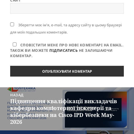
САЙТ
Зберегти моє ім'я, e-mail, та адресу сайту в цьому браузері
для моїх подальших коментарів.
СПОВІСТИТИ МЕНЕ ПРО НОВІ КОМЕНТАРІ НА EMAIL.
ТАКОЖ ВИ МОЖЕТЕ
ПІДПИСАТИСЬ
НЕ ЗАЛИШАЮЧИ
КОМЕНТАР.
Навігація
НАЗАД
записів
Підвищення кваліфікації викладачів
Попередній
кафедри компʼютерної інженерії та
запис:
кібербезпеки на Cisco IPD Week May-
2026