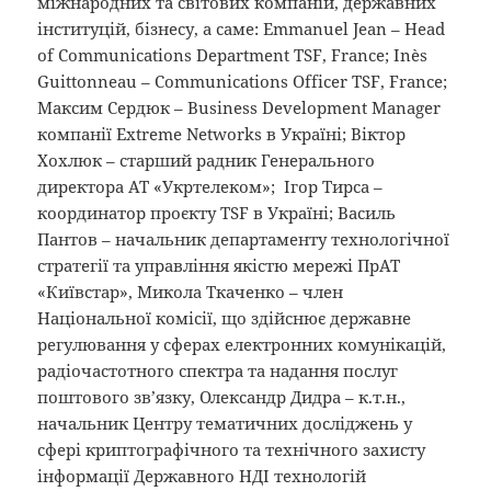
міжнародних та світових компаній, державних
інституцій, бізнесу, а саме: Emmanuel Jean – Head
of Communications Department TSF, France; Inès
Guittonneau – Communications Officer TSF, France;
Максим Сердюк – Business Development Manager
компанії Extreme Networks в Україні; Віктор
Хохлюк – старший радник Генерального
директора АТ «Укртелеком»; Ігор Тирса –
координатор проєкту TSF в Україні; Василь
Пантов – начальник департаменту технологічної
стратегії та управління якістю мережі ПрАТ
«Київстар», Микола Ткаченко – член
Національної комісії, що здійснює державне
регулювання у сферах електронних комунікацій,
радіочастотного спектра та надання послуг
поштового зв’язку, Олександр Дидра – к.т.н.,
начальник Центру тематичних досліджень у
сфері криптографічного та технічного захисту
інформації Державного НДІ технологій