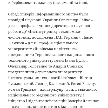
кібербезпеки та захисту інформації та інші.
Серед спікерів інформаційного містка були
провідні науковці України: Олександр Лайко –
д.е.н., проф., заступник директора з наукової
роботи ДУ «Інститут ринку і економіко-
екологічних досліджень НАН України»; Павло
Жежнич – д.т.н., проф. Національного
університету «Львівська політехніка»;
представники Тернопільського національного
технічного університету імені Івана Пулюя
Олександр Голотенко та Андрій Станько;
представники Державного університету
інтелектуальних технологій і зв’язку – Віктор
Русаловський, Леонід Калюжний, Євген Васіліу;
Роман Грицько – д.н.держ.упр., доц. Львівського
національного медичного університету; і,
ініціатор і лідер трансформацій Валерій Логвінов
– к.е.н., доц., координатор міжнародних