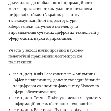
долучилися до глобального інформаційного
містка, присвяченого актуальним питанням
цифрової стійкості України, розвитку
телекомунікаційної інфраструктури,
кібербезпеки, штучного інтелекту та
впровадження сучасних цифрових технологій у
сферу освіти, науки й управління.
Участь у заході взяли провідні науково-
педагогічні працівники Житомирської
політехніки:
к.е.н., доц. Юлія Богоявленська – очільниця
Офісу фандрейзингу, доцент кафедри фінансів
та цифрової економіки факультету бізнесу та
сфери обслуговування;
к.т.н., доц. Тетяна Нікітчук – декан факультету
інформаційно-комп’ютерних технологій;
к.т.н., доц. Владислав Чухов – завідувач