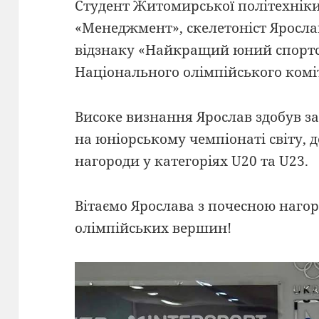
Студент Житомирської політехніки
«Менеджмент», скелетоніст Яросл
відзнаку «Найкращий юний спортс
Національного олімпійського комі
Високе визнання Ярослав здобув з
на юніорському чемпіонаті світу, д
нагороди у категоріях U20 та U23.
Вітаємо Ярослава з почесною наго
олімпійських вершин!