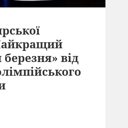
рської
«Найкращий
 березня» від
олімпійського
и