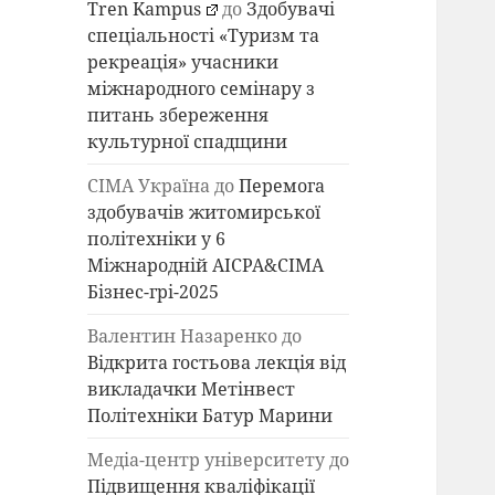
Tren Kampus
до
Здобувачі
спеціальності «Туризм та
рекреація» учасники
міжнародного семінару з
питань збереження
культурної спадщини
СІМА Україна
до
Перемога
здобувачів житомирської
політехніки у 6
Міжнародній AICPA&СІМА
Бізнес-грі-2025
Валентин Назаренко
до
Відкрита гостьова лекція від
викладачки Метінвест
Політехніки Батур Марини
Медіа-центр університету
до
Підвищення кваліфікації