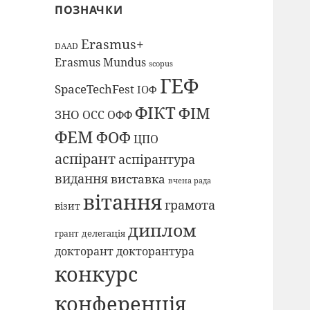
ПОЗНАЧКИ
Erasmus+
DAAD
Erasmus Mundus
scopus
ГЕФ
SpaceTechFest
ІОФ
ФІКТ
ФІМ
ЗНО
ОСС
ОФФ
ФЕМ
ФОФ
ЦПО
аспірант
аспірантура
видання
виставка
вчена рада
вітання
грамота
візит
диплом
делегація
грант
докторант
докторантура
конкурс
конференція