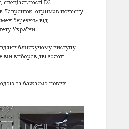
, спеціальності D3
ав Лавренюк, отримав почесну
мен березня» від
тету України.
авдяки блискучому виступу
е він виборов дві золоті
родою та бажаємо нових