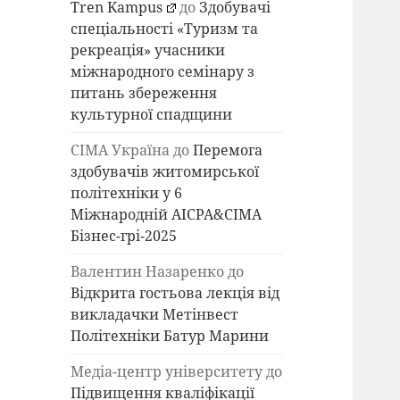
Tren Kampus
до
Здобувачі
спеціальності «Туризм та
рекреація» учасники
міжнародного семінару з
питань збереження
культурної спадщини
СІМА Україна
до
Перемога
здобувачів житомирської
політехніки у 6
Міжнародній AICPA&СІМА
Бізнес-грі-2025
Валентин Назаренко
до
Відкрита гостьова лекція від
викладачки Метінвест
Політехніки Батур Марини
Медіа-центр університету
до
Підвищення кваліфікації