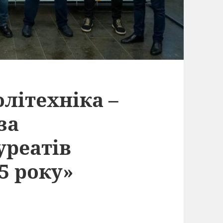
літехніка –
за
уреатів
5 року»