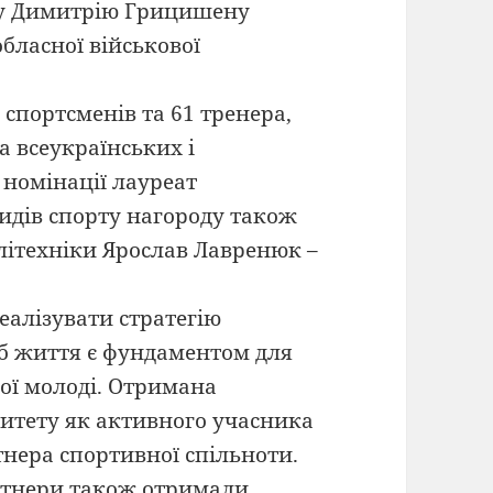
ру Димитрію Грицишену
бласної військової
 спортсменів та 61 тренера,
а всеукраїнських і
 номінації лауреат
видів спорту нагороду також
літехніки Ярослав Лавренюк –
еалізувати стратегію
сіб життя є фундаментом для
ї молоді. Отримана
ситету як активного учасника
тнера спортивної спільноти.
ртнери також отримали