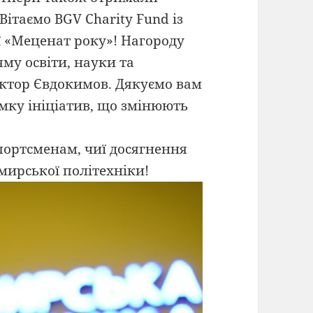
Вітаємо BGV Charity Fund із
 «Меценат року»! Нагороду
у освіти, науки та
іктор Євдокимов. Дякуємо вам
имку ініціатив, що змінюють
портсменам, чиї досягнення
ирської політехніки!