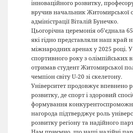
інноваційного розвитку, професо
вручив начальник Житомирської о
адміністрації Віталій Бунечко.
Цьогорічна церемонія об’єднала 65
які гідно представляли наш край н
міжнародних аренах у 2025 році. У
спортивного року з олімпійських 
отримав студент Житомирської по
чемпіон світу U-20 зі скелетону.
Університет продовжує впевнено р
розвитку, де спорт і здоровий спо
формування конкурентоспроможно
нагорода підтверджує роль універ
розвитку регіону та надійного пар
Нам приємно, що наші надійні па