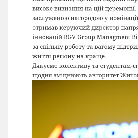
високе визнання на цій церемонії. 
заслуженою нагородою у номінації
отримав керуючий директор напрям
інновацій BGV Group Managment В
за спільну роботу та вагому підтр
життя регіону на краще.
Дякуємо колективу та студентам-с
щодня зміцнюють авторитет Житом