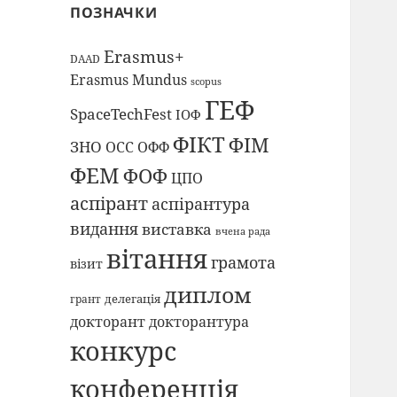
ПОЗНАЧКИ
Erasmus+
DAAD
Erasmus Mundus
scopus
ГЕФ
SpaceTechFest
ІОФ
ФІКТ
ФІМ
ЗНО
ОСС
ОФФ
ФЕМ
ФОФ
ЦПО
аспірант
аспірантура
видання
виставка
вчена рада
вітання
грамота
візит
диплом
делегація
грант
докторант
докторантура
конкурс
конференція