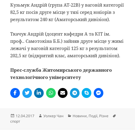
Кузьмук Андрій (група АТ-22В) у ваговій категорії
82,5 кг посів друге місце у тязі серед юніорів з
результатом 240 кг (Аматорський дивізіон).
Ткачук Андрій (доцент кафедри А та КІТ ім.
проф.. Самотокіна Б.Б.) зайняв друге місце у жимі
лежачі у ваговій категорії 125 кг з результатом
202,5 кг (відкритий клас, аматорський дивізіон).
Прес-служба Житомирського державного
технологічного університету
Опубліковано
Автор
Категорії
Позначки
12.04.2017
Уолкер Чан
Новини
,
Події
,
Різне
спорт