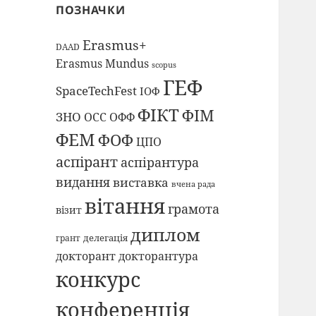
ПОЗНАЧКИ
Erasmus+
DAAD
Erasmus Mundus
scopus
ГЕФ
SpaceTechFest
ІОФ
ФІКТ
ФІМ
ЗНО
ОСС
ОФФ
ФЕМ
ФОФ
ЦПО
аспірант
аспірантура
видання
виставка
вчена рада
вітання
грамота
візит
диплом
делегація
грант
докторант
докторантура
конкурс
конференція