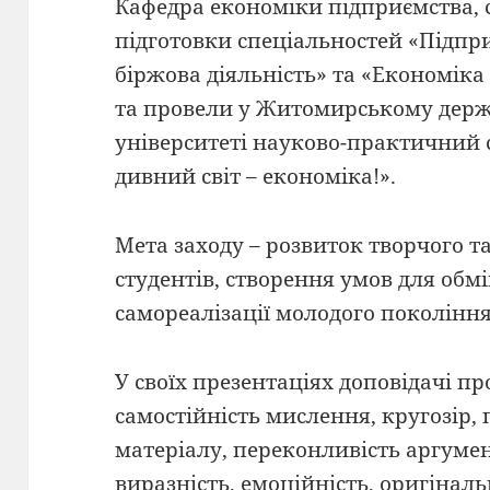
Кафедра економіки підприємства, 
підготовки спеціальностей «Підпр
біржова діяльність» та «Економіка
та провели у Житомирському дер
університеті науково-практичний 
дивний світ – економіка!».
Мета заходу – розвиток творчого т
студентів, створення умов для обм
самореалізації молодого покоління
У своїх презентаціях доповідачі п
самостійність мислення, кругозір,
матеріалу, переконливість аргумен
виразність, емоційність, оригіналь