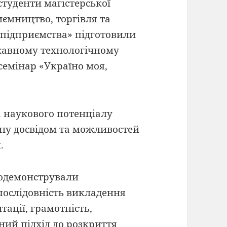
студенти магістерської
иємництво, торгівля та
 підприємства» підготовили
жавному технологічному
семінар «Україно моя,
а наукового потенціалу
іну досвідом та можливостей
.
родемонстрували
 послідовність викладення
тації, грамотність,
ний підхід до розкриття