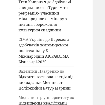
Tren Kampus
до
Здобувачі
спеціальності «Туризм та
рекреація» учасники
міжнародного семінару з
питань збереження
культурної спадщини
СІМА Україна
до
Перемога
здобувачів житомирської
політехніки у 6
Міжнародній AICPA&СІМА
Бізнес-грі-2025
Валентин Назаренко
до
Відкрита гостьова лекція від
викладачки Метінвест
Політехніки Батур Марини
Медіа-центр університету
до
Підвищення кваліфікації