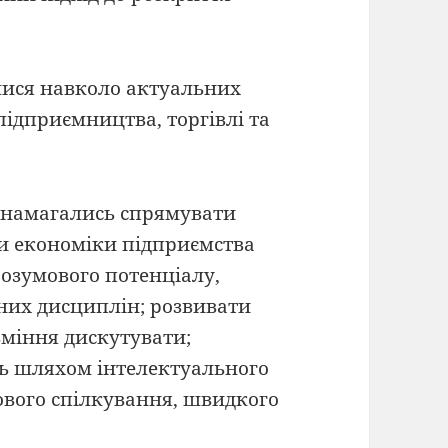
алися навколо актуальних
підприємництва, торгівлі та
и намагались спрямувати
и економіки підприємства
розумового потенціалу,
них дисциплін; розвивати
вміння дискутувати;
ь шляхом інтелектуального
ового спілкування, швидкого
.